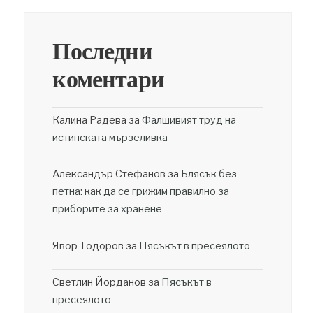
Последни
коментари
Калина Радева
за
Фалшивият труд на
истинската мързеливка
Александър Стефанов
за
Блясък без
петна: как да се грижим правилно за
приборите за хранене
Явор Тодоров
за
Пясъкът в пресеялото
Светлин Йорданов
за
Пясъкът в
пресеялото