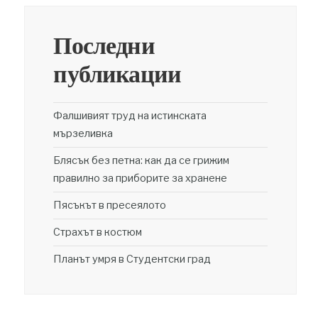
Последни
публикации
Фалшивият труд на истинската
мързеливка
Блясък без петна: как да се грижим
правилно за приборите за хранене
Пясъкът в пресеялото
Страхът в костюм
Планът умря в Студентски град