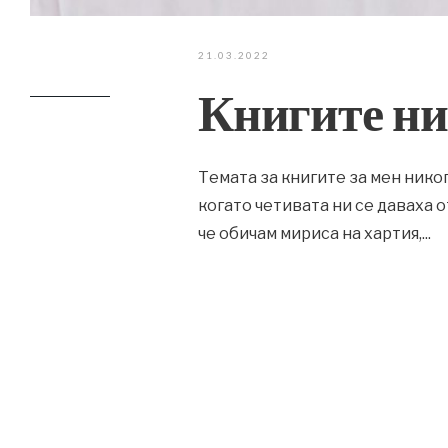
21.03.2022
Книгите ни
Темата за книгите за мен никог
когато четивата ни се даваха 
че обичам мириса на хартия,
...