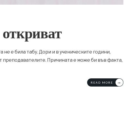
 откриват
а не е била табу. Дори и в ученическите години,
от преподавателите. Причината е може би във факта,
→
READ MORE