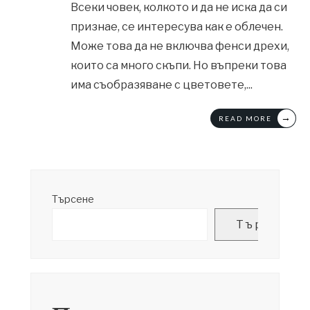
Всеки човек, колкото и да не иска да си
признае, се интересува как е облечен.
Може това да не включва фенси дрехи,
които са много скъпи. Но въпреки това
има съобразяване с цветовете,
...
→
READ MORE
Търсене
Търсене