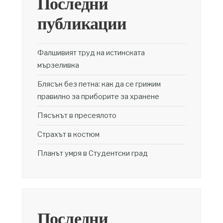
Последни
публикации
Фалшивият труд на истинската
мързеливка
Блясък без петна: как да се грижим
правилно за приборите за хранене
Пясъкът в пресеялото
Страхът в костюм
Планът умря в Студентски град
Последни