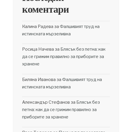
коментари
Калина Радева
за
Фалшивият труд на
истинската мързеливка
Росица Начева
за
Блясък без петна: как
да се грижим правилно за приборите за
хранене
Биляна Иванова
за
Фалшивият труд на
истинската мързеливка
Александър Стефанов
за
Блясък без
петна: как да се грижим правилно за
приборите за хранене