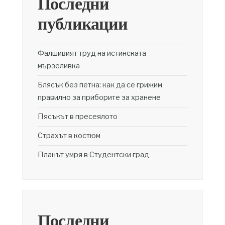
Последни
публикации
Фалшивият труд на истинската
мързеливка
Блясък без петна: как да се грижим
правилно за приборите за хранене
Пясъкът в пресеялото
Страхът в костюм
Планът умря в Студентски град
Последни