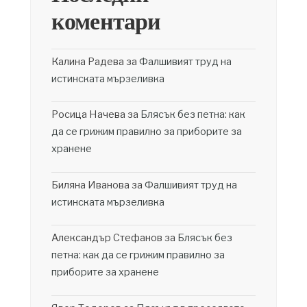
коментари
Калина Радева
за
Фалшивият труд на
истинската мързеливка
Росица Начева
за
Блясък без петна: как
да се грижим правилно за приборите за
хранене
Биляна Иванова
за
Фалшивият труд на
истинската мързеливка
Александър Стефанов
за
Блясък без
петна: как да се грижим правилно за
приборите за хранене