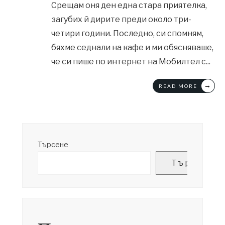
Срещам оня ден една стара приятелка,
загубих й дирите преди около три-
четири години. Последно, си спомням,
бяхме седнали на кафе и ми обясняваше,
че си пише по интернет на Мобилтел с
...
→
READ MORE
Търсене
Търсене