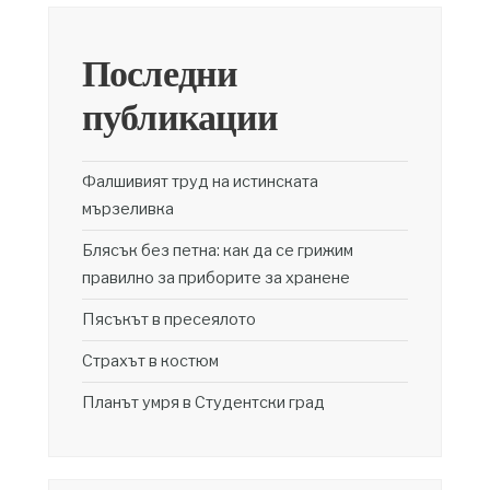
Последни
публикации
Фалшивият труд на истинската
мързеливка
Блясък без петна: как да се грижим
правилно за приборите за хранене
Пясъкът в пресеялото
Страхът в костюм
Планът умря в Студентски град