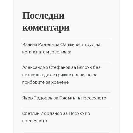
Последни
коментари
Калина Радева
за
Фалшивият труд на
истинската мързеливка
Александър Стефанов
за
Блясък без
петна: как да се грижим правилно за
приборите за хранене
Явор Тодоров
за
Пясъкът в пресеялото
Светлин Йорданов
за
Пясъкът в
пресеялото