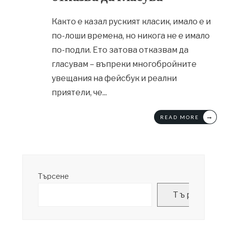
Както е казал руският класик, имало е и
по-лоши времена, но никога не е имало
по-подли. Ето затова отказвам да
гласувам – въпреки многобройните
увещания на фейсбук и реални
приятели, че
...
→
READ MORE
Търсене
Търсене