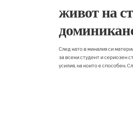
живот на с
доминикан
След като в миналия си матери
за всеки студент и сериозен с
усилия, на които е способен. С