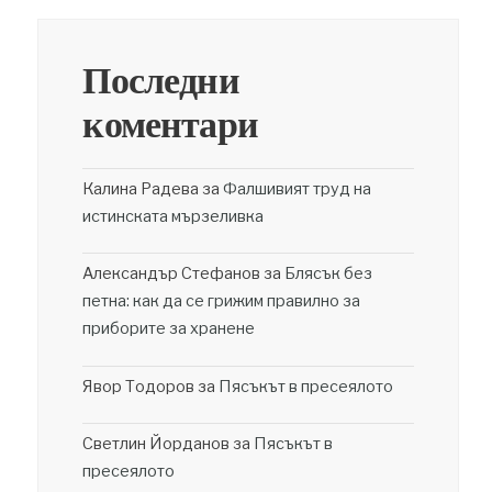
Последни
коментари
Калина Радева
за
Фалшивият труд на
истинската мързеливка
Александър Стефанов
за
Блясък без
петна: как да се грижим правилно за
приборите за хранене
Явор Тодоров
за
Пясъкът в пресеялото
Светлин Йорданов
за
Пясъкът в
пресеялото