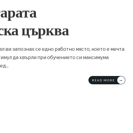
тарата
ска църква
ал ви запознах се едно работно място, което е мечта
тимул да хвърли при обучението си максимума
лед
...
→
READ MORE