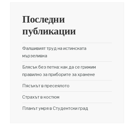
Последни
публикации
Фалшивият труд на истинската
мързеливка
Блясък без петна: как да се грижим
правилно за приборите за хранене
Пясъкът в пресеялото
Страхът в костюм
Планът умря в Студентски град