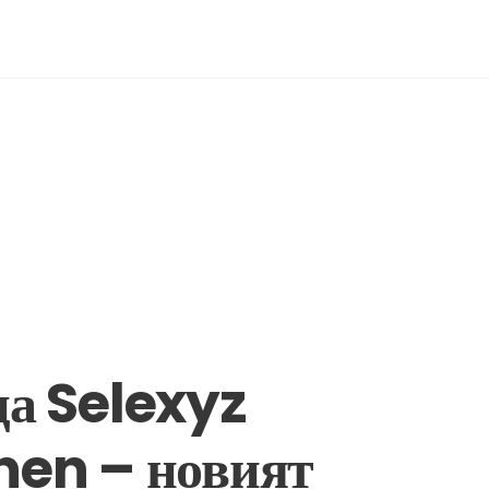
а Selexyz
en – новият