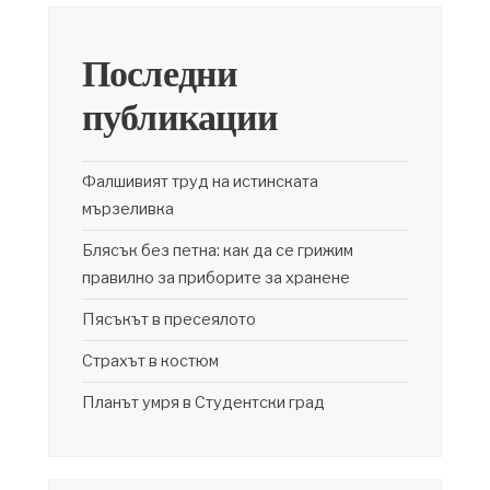
Последни
публикации
Фалшивият труд на истинската
мързеливка
Блясък без петна: как да се грижим
правилно за приборите за хранене
Пясъкът в пресеялото
Страхът в костюм
Планът умря в Студентски град