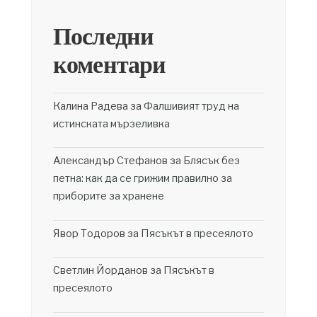
Последни
коментари
Калина Радева
за
Фалшивият труд на
истинската мързеливка
Александър Стефанов
за
Блясък без
петна: как да се грижим правилно за
приборите за хранене
Явор Тодоров
за
Пясъкът в пресеялото
Светлин Йорданов
за
Пясъкът в
пресеялото