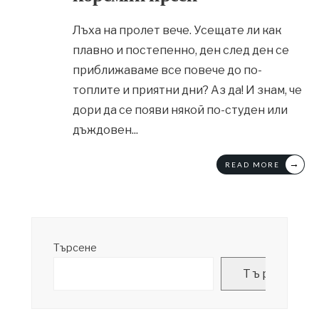
Лъха на пролет вече. Усещате ли как
плавно и постепенно, ден след ден се
приближаваме все повече до по-
топлите и приятни дни? Аз да! И знам, че
дори да се появи някой по-студен или
дъждовен
...
→
READ MORE
Търсене
Търсене