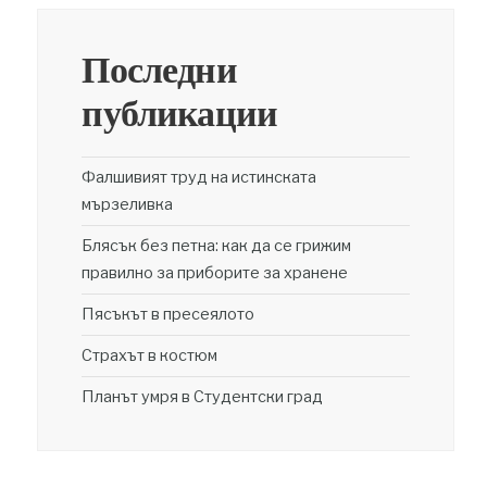
Последни
публикации
Фалшивият труд на истинската
мързеливка
Блясък без петна: как да се грижим
правилно за приборите за хранене
Пясъкът в пресеялото
Страхът в костюм
Планът умря в Студентски град