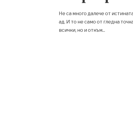
Не са много далече от истинат
ад. И то не само от гледна точ
всички, но и откъм
...