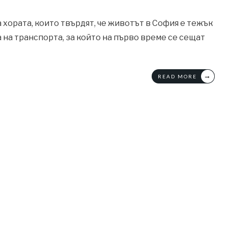
а хората, които твърдят, че животът в София е тежък
ка на транспорта, за който на първо време се сещат
→
READ MORE