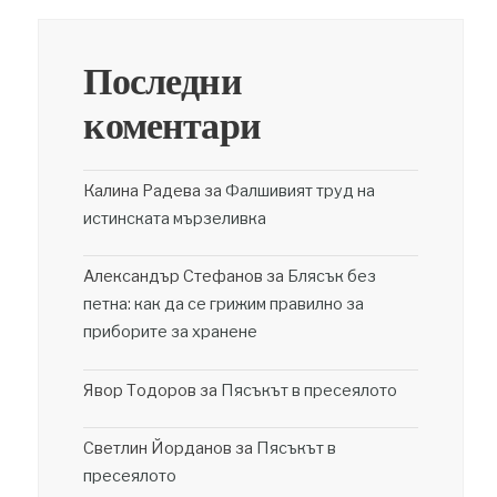
Последни
коментари
Калина Радева
за
Фалшивият труд на
истинската мързеливка
Александър Стефанов
за
Блясък без
петна: как да се грижим правилно за
приборите за хранене
Явор Тодоров
за
Пясъкът в пресеялото
Светлин Йорданов
за
Пясъкът в
пресеялото