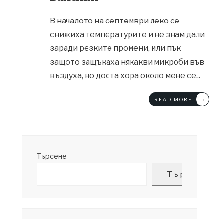
В началото на септември леко се
снижиха температурите и не знам дали
заради резките промени, или пък
защото защъкаха някакви микроби във
въздуха, но доста хора около мене се
...
→
READ MORE
Търсене
Търсене