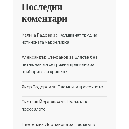
Последни
коментари
Калина Радева
за
Фалшивият труд на
истинската мързеливка
Александър Стефанов
за
Блясък без
петна: как да се грижим правилно за
приборите за хранене
Явор Тодоров
за
Пясъкът в пресеялото
Светлин Йорданов
за
Пясъкът в
пресеялото
Цветелина Йорданова
за
Пясъкът в