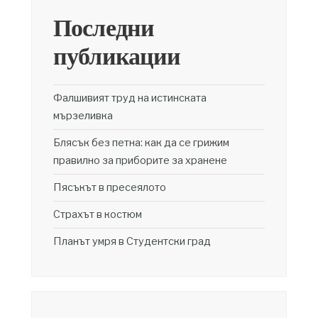
Последни
публикации
Фалшивият труд на истинската
мързеливка
Блясък без петна: как да се грижим
правилно за приборите за хранене
Пясъкът в пресеялото
Страхът в костюм
Планът умря в Студентски град