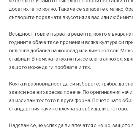
че се състои само от няколко основни съставки, от к
досетихте по колко. Така че се запасете с мляко, бр
сътворите поредната вкусотия за вас или любимите
Всъщност това е първата рецепта, която е вкарана 
годините обаче тя се променя и всяка култура си пр
включва добавка на шоколад или лимонов сок. Мек
стафиди. В немската кухня пък се влага алкохол, яд
защото може да ги пробвате и тях.
Коята и разновидност да си изберете, трябва да знае
зависи кое ви харесва повече. По оригиналния начи
аз изливам тестото в друга форма. Печете като об
стандартния начин с клечка за зъби дали е готово.
Надявам се, че успях да ви впечатля с нещо, защото