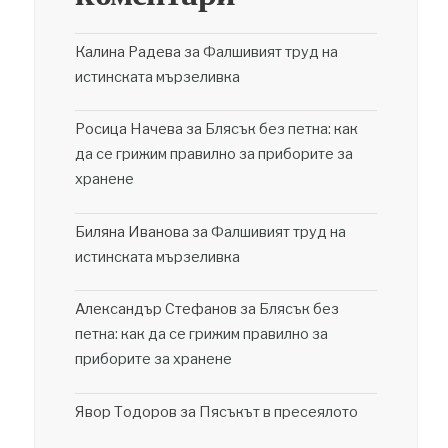
Калина Радева
за
Фалшивият труд на
истинската мързеливка
Росица Начева
за
Блясък без петна: как
да се грижим правилно за приборите за
хранене
Биляна Иванова
за
Фалшивият труд на
истинската мързеливка
Александър Стефанов
за
Блясък без
петна: как да се грижим правилно за
приборите за хранене
Явор Тодоров
за
Пясъкът в пресеялото