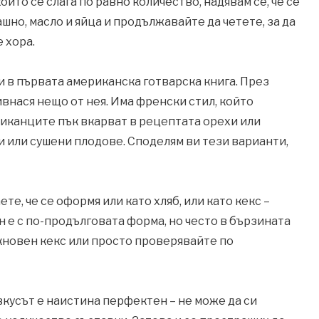
оито се слага по равно количество, надявам се, че се
ашно, масло и яйца и продължавайте да четете, за да
 хора.
и в първата американска готварска книга. През
ивнася нещо от нея. Има френски стил, който
сиканците пък вкарват в рецептата орехи или
ки или сушени плодове. Споделям ви тези варианти,
те, че се оформя или като хляб, или като кекс –
н е с по-продълговата форма, но често в бързината
икновен кекс или просто проверявайте по
 вкусът е наистина перфектен – не може да си