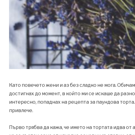
Като повечето жени и аз без сладко не мога. Обича
достигнах до момент, в който ми се искаше да разно
интересно, попаднах на рецепта за паундова торта. 
привлече.
Първо трябва да кажа, че името на тортата идва от