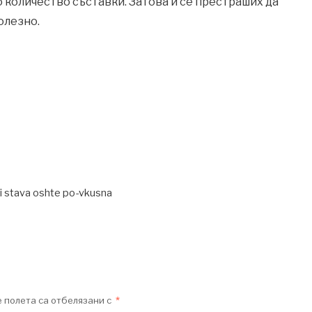
количество съставки. Затова и се престраших да
олезно.
i stava oshte po-vkusna
 полета са отбелязани с
*