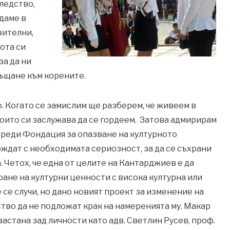
следство,
адаме в
вителни,
ота си
за да ни
ръщане към корените.
. Когато се замислим ще разберем, че живеем в
 които си заслужава да се гордеем. Затова адмирирам
чреди Фондация за опазване на културното
ождат с необходимата сериозност, за да се съхрани
а. Четох, че една от целите на Кантарджиев е да
ране на културни ценности с висока културна или
 се случи, но дано новият проект за изменение на
ство да не подложат крак на намеренията му. Макар
астана зад личности като адв. Светлин Русев, проф.