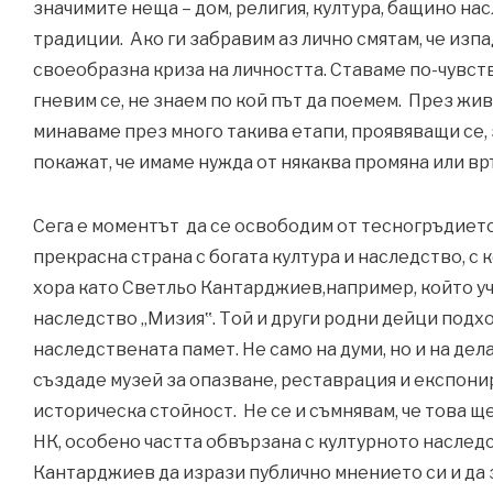
значимите неща – дом, религия, култура, бащино на
традиции. Ако ги забравим аз лично смятам, че изп
своеобразна криза на личността. Ставаме по-чувст
гневим се, не знаем по кой път да поемем. През жив
минаваме през много такива етапи, проявяващи се, 
покажат, че имаме нужда от някаква промяна или в
Сега е моментът да се освободим от тесногръдието
прекрасна страна с богата култура и наследство, с
хора като Светльо Кантарджиев,например, който у
наследство „Мизия‟. Той и други родни дейци подх
наследствената памет. Не само на думи, но и на дел
създаде музей за опазване, реставрация и експони
историческа стойност. Не се и съмнявам, че това ще
НК, особено частта обвързана с културното наслед
Кантарджиев да изрази публично мнението си и да з