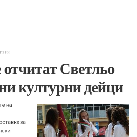
 ГЕРИ
е отчитат Светльо
ни културни дейци
те на
оставка за
нски