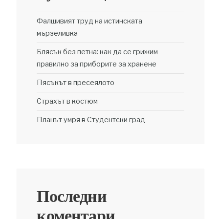
Фалшивият труд на истинската
мързеливка
Блясък без петна: как да се грижим
правилно за приборите за хранене
Пясъкът в пресеялото
Страхът в костюм
Планът умря в Студентски град
Последни
коментари