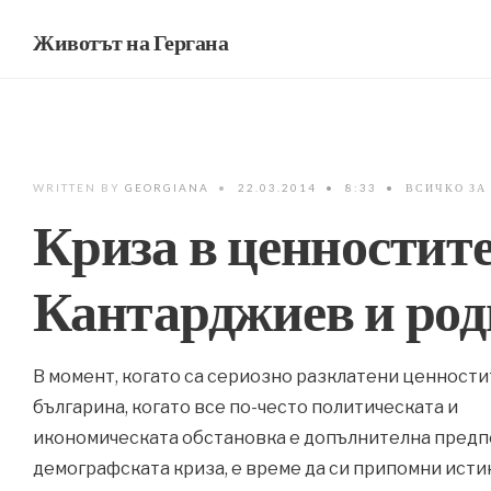
Животът на Гергана
WRITTEN BY
GEORGIANA
•
22.03.2014
•
8:33
•
ВСИЧКО ЗА
Криза в ценностит
Кантарджиев и род
В момент, когато са сериозно разклатени ценности
българина, когато все по-често политическата и
икономическата обстановка е допълнителна предп
демографската криза, е време да си припомни исти