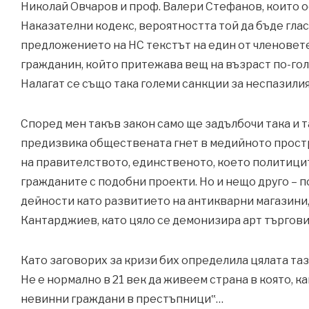
Николай Овчаров и проф. Валери Стефанов, които 
Наказателни кодекс, вероятността той да бъде глас
предложението на НС текстът на един от членовет
гражданин, който притежава вещ на възраст по-гол
Налагат се също така големи санкции за неспазили
Според мен такъв закон само ще задълбочи така и 
предизвика обществената гнет в медийното простр
на правителството, единственото, което политиците
гражданите с подобни проекти. Но и нещо друго – п
дейности като развитието на антикварни магазини,
Кантарджиев, като цяло се демонизира арт търгови
Като заговорих за кризи бих определила цялата та
Не е нормално в 21 век да живеем страна в която,
невинни граждани в престъпници‟…