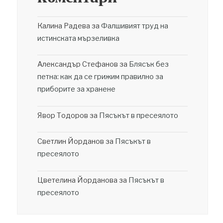
Калина Радева
за
Фалшивият труд на
истинската мързеливка
Александър Стефанов
за
Блясък без
петна: как да се грижим правилно за
приборите за хранене
Явор Тодоров
за
Пясъкът в пресеялото
Светлин Йорданов
за
Пясъкът в
пресеялото
Цветелина Йорданова
за
Пясъкът в
пресеялото