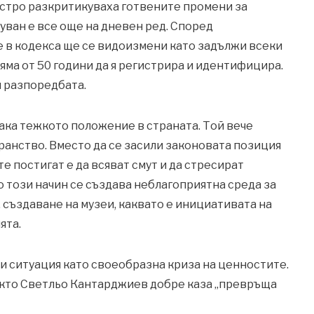
остро разкритикуваха готвените промени за
уван е все още на дневен ред. Според
е в кодекса ще се видоизмени като задължи всеки
яма от 50 години да я регистрира и идентифицира.
я разпоредбата.
така тежкото положение в страната. Той вече
анство. Вместо да се засили законовата позиция
 постигат е да всяват смут и да стресират
о този начин се създава неблагоприятна среда за
 създаване на музеи, каквато е инициативата на
ята.
зи ситуация като своеобразна криза на ценностите.
 както Светльо Кантарджиев добре каза „превръща