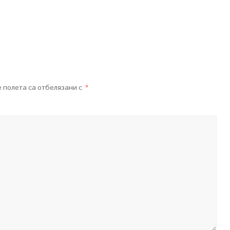
 полета са отбелязани с
*