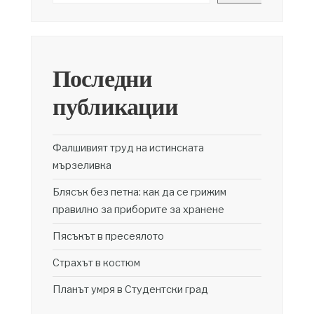
Последни
публикации
Фалшивият труд на истинската
мързеливка
Блясък без петна: как да се грижим
правилно за приборите за хранене
Пясъкът в пресеялото
Страхът в костюм
Планът умря в Студентски град