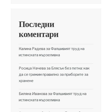
Последни
коментари
Калина Радева
за
Фалшивият труд на
истинската мързеливка
Росица Начева
за
Блясък без петна: как
да се грижим правилно за приборите за
хранене
Биляна Иванова
за
Фалшивият труд на
истинската мързеливка