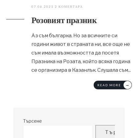
07.06.2021
2 КОМЕНТАРА
Розовият празник
Аз съм българка. Но за всичките си
години живот в страната ни, все още не
съм имала възможността да посетя
Празника на Розата, който всяка година
се организира в Казанлък. Слушала съм
...
→
READ MORE
Търсене
Търсене