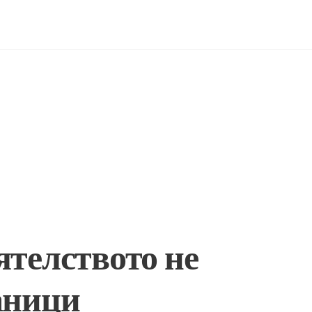
ятелството не
аници