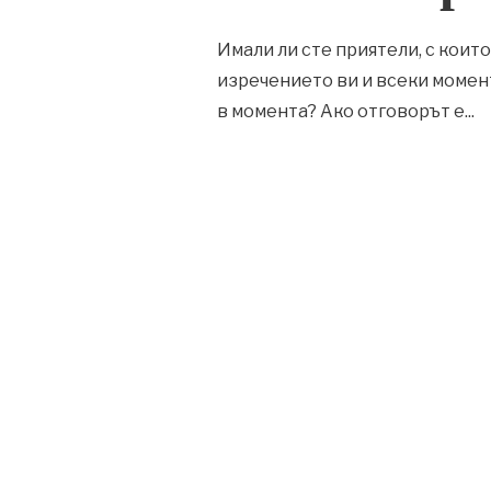
Имали ли сте приятели, с коит
изречението ви и всеки момент
в момента? Ако отговорът е
...