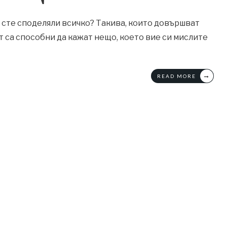
о сте споделяли всичко? Такива, които довършват
 са способни да кажат нещо, което вие си мислите
→
READ MORE