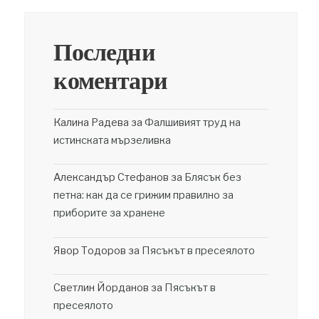
Последни
коментари
Калина Радева
за
Фалшивият труд на
истинската мързеливка
Александър Стефанов
за
Блясък без
петна: как да се грижим правилно за
приборите за хранене
Явор Тодоров
за
Пясъкът в пресеялото
Светлин Йорданов
за
Пясъкът в
пресеялото