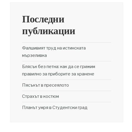
Последни
публикации
Фалшивият труд на истинската
мързеливка
Блясък без петна: как да се грижим
правилно за приборите за хранене
Пясъкът в пресеялото
Страхът в костюм
Планът умря в Студентски град