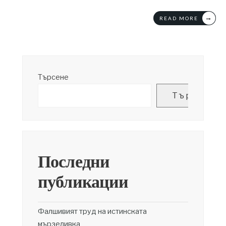
→
READ MORE
Търсене
Търсене
Последни
публикации
Фалшивият труд на истинската
мързеливка