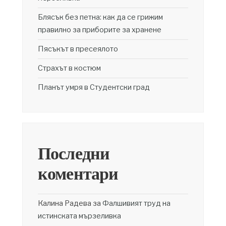
Блясък без петна: как да се грижим
правилно за приборите за хранене
Пясъкът в пресеялото
Страхът в костюм
Планът умря в Студентски град
Последни
коментари
Калина Радева
за
Фалшивият труд на
истинската мързеливка