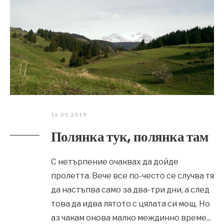
16.05.2019
Полянка тук, полянка там
С нетърпение очаквах да дойде
пролетта. Вече все по-често се случва тя
да настъпва само за два-три дни, а след
това да идва лятото с цялата си мощ. Но
аз чакам онова малко междинно време
...