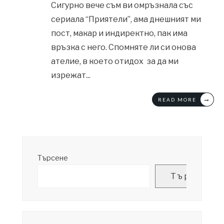
Сигурно вече съм ви омръзнала със
сериала “Приятели”, ама днешният ми
пост, макар и индиректно, пак има
връзка с него. Спомняте ли си онова
ателие, в което отидох за да ми
изрежат
...
→
READ MORE
Търсене
Търсене