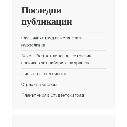
Последни
публикации
Фалшивият труд на истинската
мързеливка
Блясък без петна: как да се грижим
правилно за приборите за хранене
Пясъкът в пресеялото
Страхът в костюм
Планът умря в Студентски град