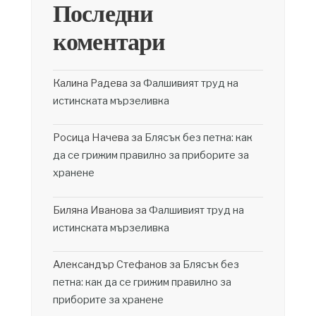
Последни
коментари
Калина Радева
за
Фалшивият труд на
истинската мързеливка
Росица Начева
за
Блясък без петна: как
да се грижим правилно за приборите за
хранене
Биляна Иванова
за
Фалшивият труд на
истинската мързеливка
Александър Стефанов
за
Блясък без
петна: как да се грижим правилно за
приборите за хранене