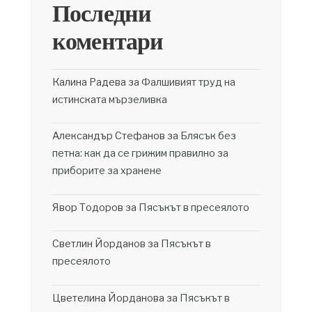
Последни
коментари
Калина Радева
за
Фалшивият труд на
истинската мързеливка
Александър Стефанов
за
Блясък без
петна: как да се грижим правилно за
приборите за хранене
Явор Тодоров
за
Пясъкът в пресеялото
Светлин Йорданов
за
Пясъкът в
пресеялото
Цветелина Йорданова
за
Пясъкът в