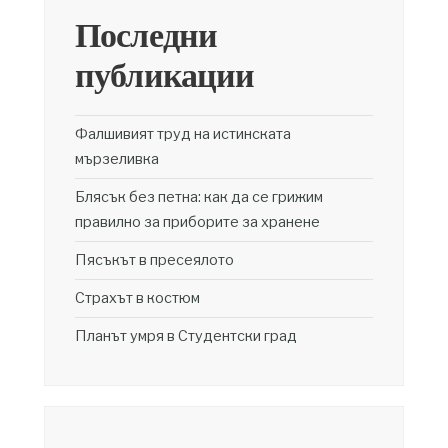
Последни
публикации
Фалшивият труд на истинската
мързеливка
Блясък без петна: как да се грижим
правилно за приборите за хранене
Пясъкът в пресеялото
Страхът в костюм
Планът умря в Студентски град