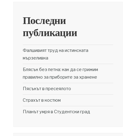
Последни
публикации
Фалшивият труд на истинската
мързеливка
Блясък без петна: как да се грижим
правилно за приборите за хранене
Пясъкът в пресеялото
Страхът в костюм
Планът умря в Студентски град