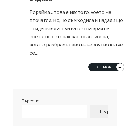
Рорайма… това е мястото, което ме
впечатли. Не, не съм ходила и надали ще
отида някога, тъй като е на края на
света, но останах като шастисана,
когато разбрах какво невероятно кътче
се
...
→
READ MORE
Търсене
Търсене