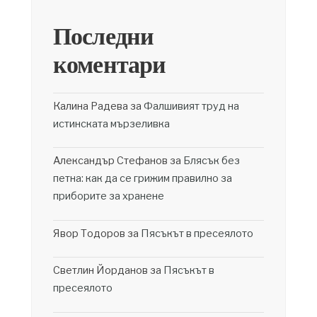
Последни
коментари
Калина Радева
за
Фалшивият труд на
истинската мързеливка
Александър Стефанов
за
Блясък без
петна: как да се грижим правилно за
приборите за хранене
Явор Тодоров
за
Пясъкът в пресеялото
Светлин Йорданов
за
Пясъкът в
пресеялото