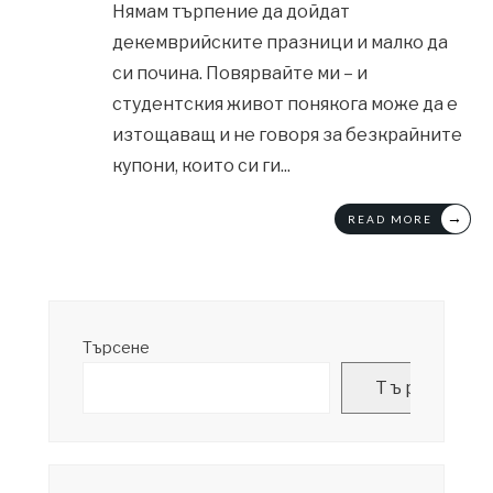
Нямам търпение да дойдат
декемврийските празници и малко да
си почина. Повярвайте ми – и
студентския живот понякога може да е
изтощаващ и не говоря за безкрайните
купони, които си ги
...
→
READ MORE
Търсене
Търсене