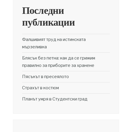
Последни
публикации
Фалшивият труд на истинската
мързеливка
Блясък без петна: как да се грижим
правилно за приборите за хранене
Пясъкът в пресеялото
Страхът в костюм
Планът умря в Студентски град