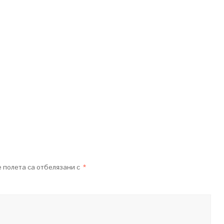
 полета са отбелязани с
*