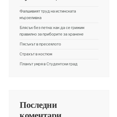
Фалшивият труд на истинската
мързеливка
Блясък без петна: как да се грижим
правилно за приборите за хранене
Пясъкът в пресеялото
Страхът в костюм
Планът умря в Студентски град
Последни
коментари