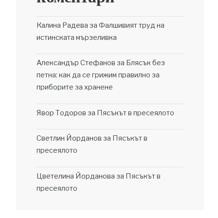
Калина Радева
за
Фалшивият труд на
истинската мързеливка
Александър Стефанов
за
Блясък без
петна: как да се грижим правилно за
приборите за хранене
Явор Тодоров
за
Пясъкът в пресеялото
Светлин Йорданов
за
Пясъкът в
пресеялото
Цветелина Йорданова
за
Пясъкът в
пресеялото