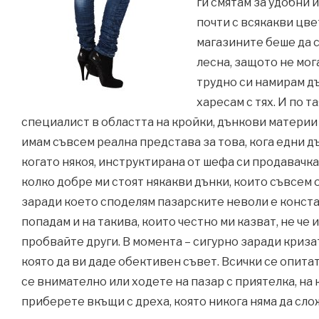
ги смятам за удобни 
почти с всякакви цве
магазините беше да с
лесна, защото не мог
трудно си намирам дъ
харесам с тях. И по т
специалист в областта на кройки, дънкови материи и
имам съвсем реална представа за това, кога едни дъ
когато някоя, инструктирана от шефа си продавачка 
колко добре ми стоят някакви дънки, които съвсем 
заради което споделям пазарските неволи е констат
попадам и на такива, които честно ми казват, не че и
пробвайте други. В момента – сигурно заради криза
която да ви даде обективен съвет. Всички се опита
се внимателно или ходете на пазар с приятелка, на
приберете вкъщи с дреха, която никога няма да слож