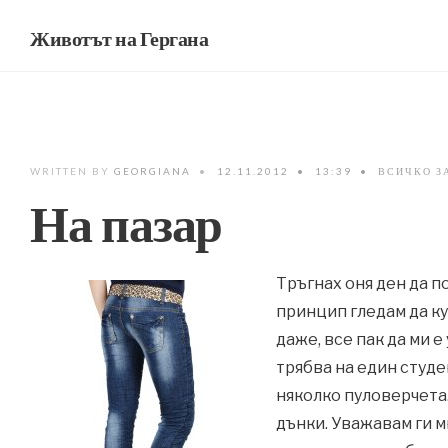
Животът на Гергана
WRITTEN BY
GEORGIANA
•
12.11.2012
•
13:39
•
ВСИЧКО З
На пазар
Тръгнах оня ден да п
принцип гледам да к
даже, все пак да ми е
трябва на един студе
няколко пуловерчета
дънки. Уважавам ги 