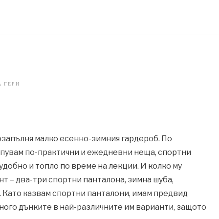
А ГЕРИ
озапълня малко есенно-зимния гардероб. По
упувам по-практични и ежедневни неща, спортни
 удобно и топло по време на лекции. И колко му
нт – два-три спортни панталона, зимна шуба,
. Като казвам спортни панталони, имам предвид
много дънките в най-различните им варианти, защото