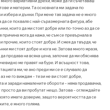
и много вариативни дрехи, може да ги съчетаваш
тове и материи. Та основната ми задача по
и избера и дънки. При мене тая задача не е много
а да се похваля с най-съразмерната фигура, абе
нки, които да ми стоят добре или по-точно аз да се
ая причина мога да кажа ,че съм се превърнала в
 прочие, които стоят добре. И смея да твърдя, че
нки ми стоят добре и кога не. Затова много мразя,
да продава на всяка цена, започне да ми обяснява
очевидно ме правят на буре. И всъщност това,
ацията ми, че ако преди ми се е случвало да
 аз не го виждам – тези не ви стоят добре,
та и заради намалените обороти – няма продавачка,
т просто да ви пробутат нещо. Затова – оглеждайте
 която имате доверие, защото вероятността да се
ите, е много голяма.