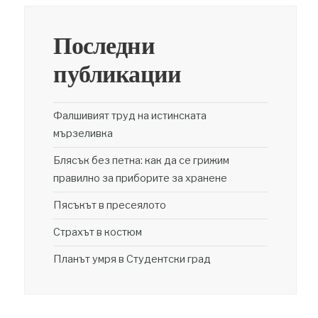
Последни
публикации
Фалшивият труд на истинската
мързеливка
Блясък без петна: как да се грижим
правилно за приборите за хранене
Пясъкът в пресеялото
Страхът в костюм
Планът умря в Студентски град