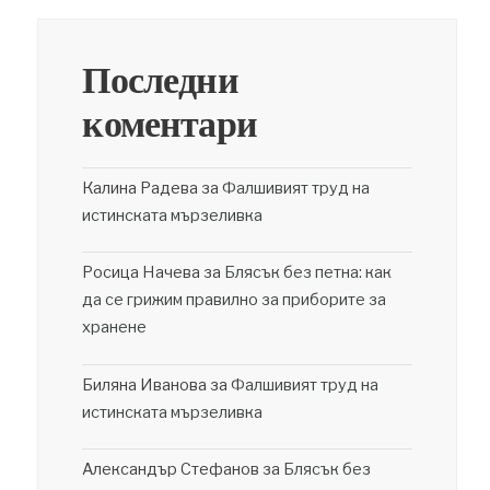
Последни
коментари
Калина Радева
за
Фалшивият труд на
истинската мързеливка
Росица Начева
за
Блясък без петна: как
да се грижим правилно за приборите за
хранене
Биляна Иванова
за
Фалшивият труд на
истинската мързеливка
Александър Стефанов
за
Блясък без