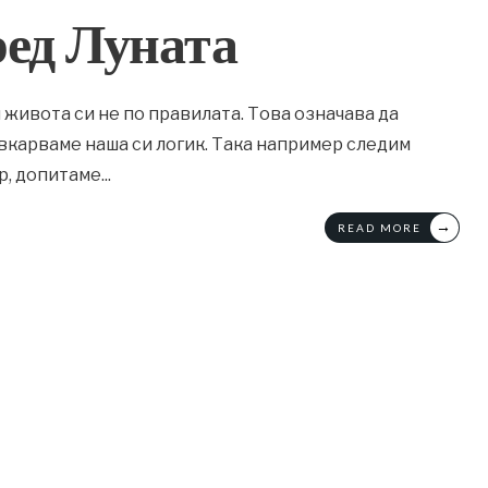
ед Луната
живота си не по правилата. Това означава да
вкарваме наша си логик. Така например следим
р, допитаме
...
→
READ MORE