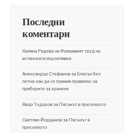
Последни
коментари
Калина Радева
за
Фалшивият труд на
истинската мързеливка
Александър Стефанов
за
Блясък без
петна: как да се грижим правилно за
приборите за хранене
Явор Тодоров
за
Пясъкът в пресеялото
Светлин Йорданов
за
Пясъкът в
пресеялото