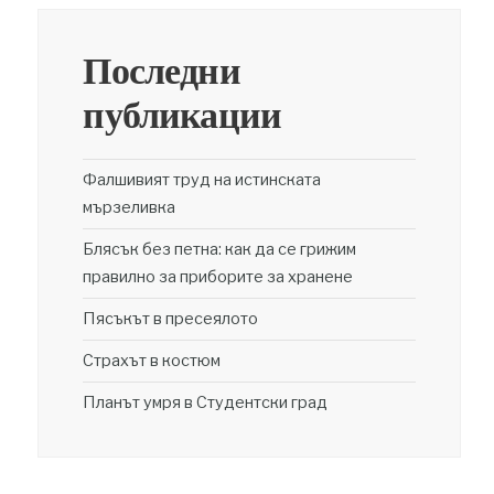
Последни
публикации
Фалшивият труд на истинската
мързеливка
Блясък без петна: как да се грижим
правилно за приборите за хранене
Пясъкът в пресеялото
Страхът в костюм
Планът умря в Студентски град