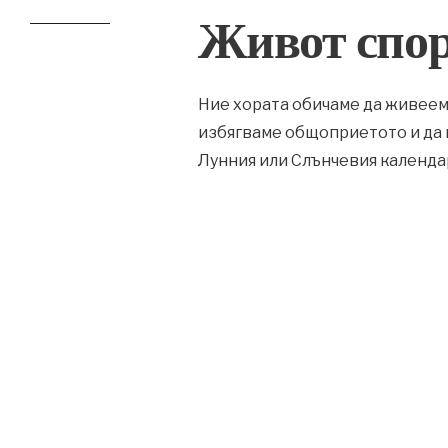
Живот спор
Ние хората обичаме да живеем 
избягваме общоприетото и да 
Лунния или Слънчевия календа