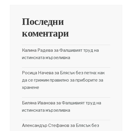
Последни
коментари
Калина Радева
за
Фалшивият труд на
истинската мързеливка
Росица Начева
за
Блясък без петна: как
да се грижим правилно за приборите за
хранене
Биляна Иванова
за
Фалшивият труд на
истинската мързеливка
Александър Стефанов
за
Блясък без