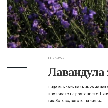
11.07.2020
Лавандула 
Видя ли красива снимка на лав
цветовете на растението. Няка
тях. Затова, когато на живо
...