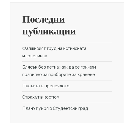
Последни
публикации
Фалшивият труд на истинската
мързеливка
Блясък без петна: как да се грижим
правилно за приборите за хранене
Пясъкът в пресеялото
Страхът в костюм
Планът умря в Студентски град