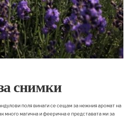
за снимки
андулови поля винаги се сещам за нежния аромат на
к много магична и феерична е представата ми за