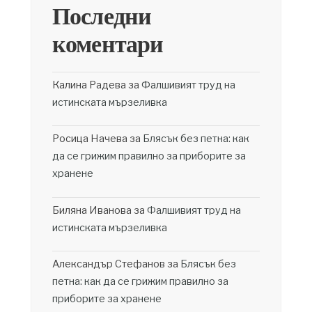
Последни
коментари
Калина Радева
за
Фалшивият труд на
истинската мързеливка
Росица Начева
за
Блясък без петна: как
да се грижим правилно за приборите за
хранене
Биляна Иванова
за
Фалшивият труд на
истинската мързеливка
Александър Стефанов
за
Блясък без
петна: как да се грижим правилно за
приборите за хранене