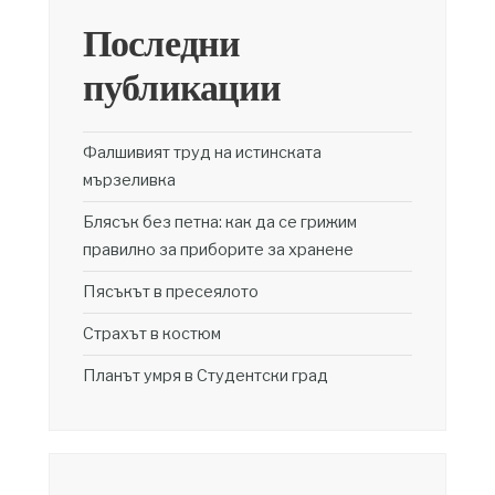
Последни
публикации
Фалшивият труд на истинската
мързеливка
Блясък без петна: как да се грижим
правилно за приборите за хранене
Пясъкът в пресеялото
Страхът в костюм
Планът умря в Студентски град