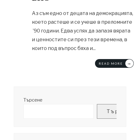
Аз съм едно от децата на демокрацията,
което растеше и се учеше в преломните
’90 години. Едва успях да запазя вярата
и ценностите си през тези времена, в
които под въпрос бяха и
...
→
READ MORE
Търсене
Търсене