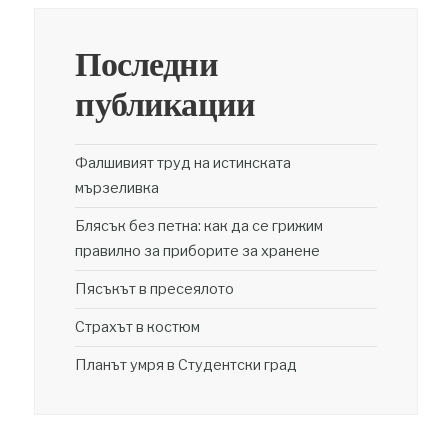
Последни
публикации
Фалшивият труд на истинската
мързеливка
Блясък без петна: как да се грижим
правилно за приборите за хранене
Пясъкът в пресеялото
Страхът в костюм
Планът умря в Студентски град