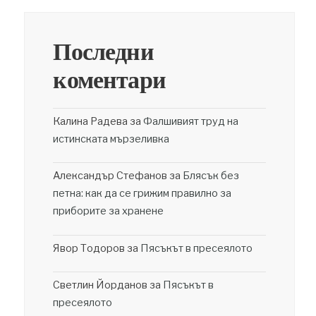
Последни
коментари
Калина Радева
за
Фалшивият труд на
истинската мързеливка
Александър Стефанов
за
Блясък без
петна: как да се грижим правилно за
приборите за хранене
Явор Тодоров
за
Пясъкът в пресеялото
Светлин Йорданов
за
Пясъкът в
пресеялото