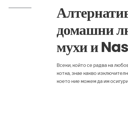
Алтернатив
домашни л
мухи и N
Всеки, който се радва на любо
котка, знае какво изключителн
което ние можем да им осигури