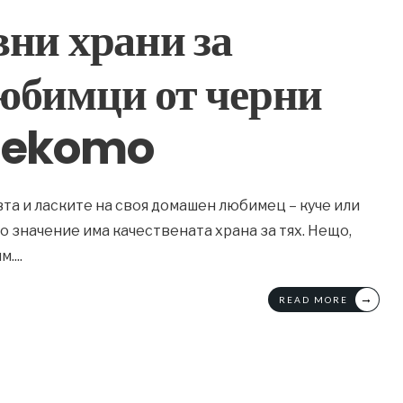
ни храни за
юбимци от черни
asekomo
вта и ласките на своя домашен любимец – куче или
о значение има качествената храна за тях. Нещо,
м.
...
→
READ MORE