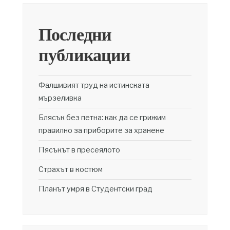
Последни
публикации
Фалшивият труд на истинската
мързеливка
Блясък без петна: как да се грижим
правилно за приборите за хранене
Пясъкът в пресеялото
Страхът в костюм
Планът умря в Студентски град