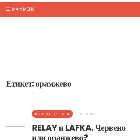
MAIN MENU
Етикет:
орамжево
ВСИЧКО ЗА ГЕРИ
25.05.2014
RELAY и LAFKA. Червено
или оранжево?