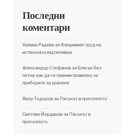
Последни
коментари
Калина Радева
за
Фалшивият труд на
истинската мързеливка
Александър Стефанов
за
Блясък без
петна: как да се грижим правилно за
приборите за хранене
Явор Тодоров
за
Пясъкът в пресеялото
Светлин Йорданов
за
Пясъкът в
пресеялото