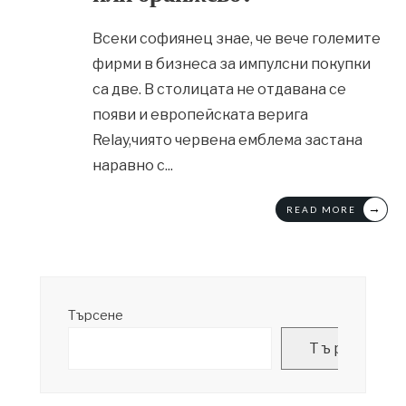
Всеки софиянец знае, че вече големите
фирми в бизнеса за импулсни покупки
са две. В столицата не отдавана се
появи и европейската верига
Relay,чиято червена емблема застана
наравно с
...
→
READ MORE
Търсене
Търсене