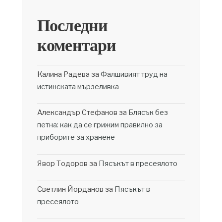
Последни
коментари
Калина Радева
за
Фалшивият труд на
истинската мързеливка
Александър Стефанов
за
Блясък без
петна: как да се грижим правилно за
приборите за хранене
Явор Тодоров
за
Пясъкът в пресеялото
Светлин Йорданов
за
Пясъкът в
пресеялото