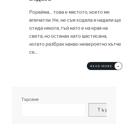
Рорайма… това е мястото, което ме
впечатли. Не, не съм ходила и надали ще
отида някога, тъй като е на края на
света, но останах като шастисана,
когато разбрах какво невероятно кътче
се
...
→
READ MORE
Търсене
Търсене