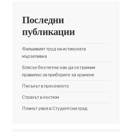
Последни
публикации
Фалшивият труд на истинската
мързеливка
Блясък без петна: как да се грижим
правилно за приборите за хранене
Пясъкът в пресеялото
Страхът в костюм
Планът умря в Студентски град