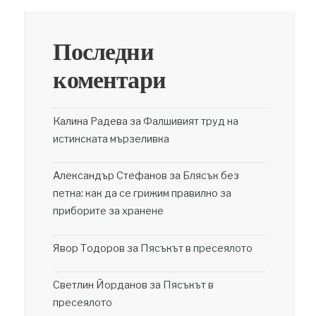
Последни
коментари
Калина Радева
за
Фалшивият труд на
истинската мързеливка
Александър Стефанов
за
Блясък без
петна: как да се грижим правилно за
приборите за хранене
Явор Тодоров
за
Пясъкът в пресеялото
Светлин Йорданов
за
Пясъкът в
пресеялото