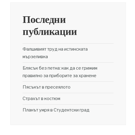
Последни
публикации
Фалшивият труд на истинската
мързеливка
Блясък без петна: как да се грижим
правилно за приборите за хранене
Пясъкът в пресеялото
Страхът в костюм
Планът умря в Студентски град