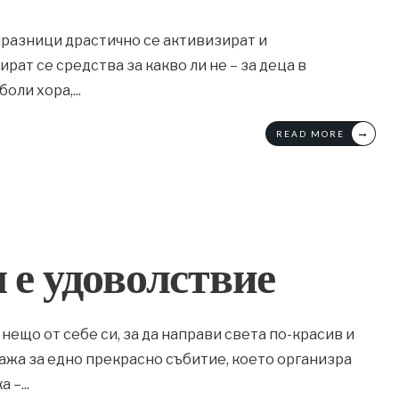
празници драстично се активизират и
рат се средства за какво ли не – за деца в
боли хора,
...
→
READ MORE
 е удоволствие
 нещо от себе си, за да направи света по-красив и
кажа за едно прекрасно събитие, което организра
а –
...