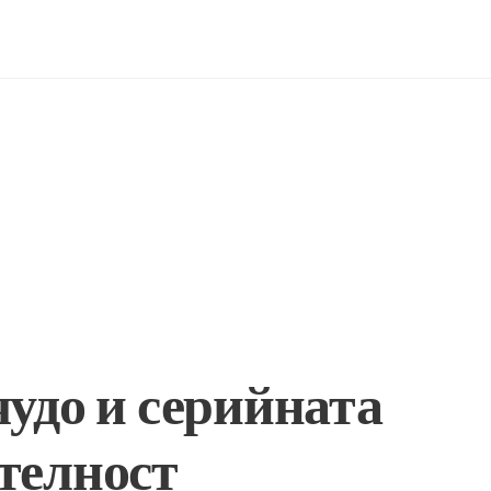
чудо и серийната
телност