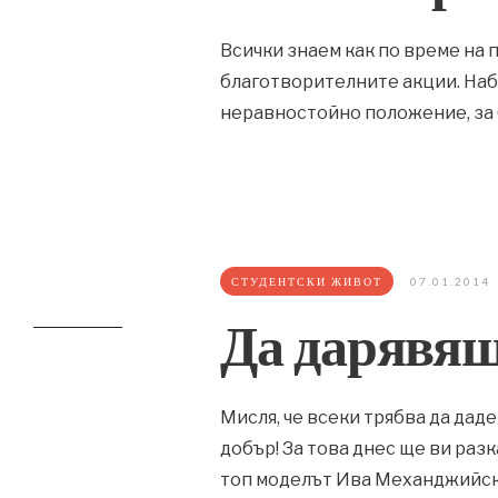
Всички знаем как по време на 
благотворителните акции. Наби
неравностойно положение, за 
СТУДЕНТСКИ ЖИВОТ
07.01.2014
Да дарявяш
Мисля, че всеки трябва да даде
добър! За това днес ще ви раз
топ моделът Ива Механджийск