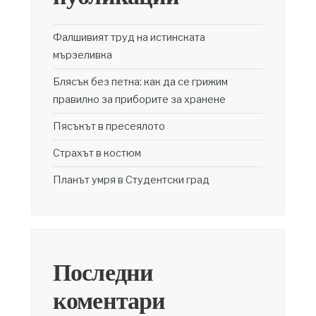
Фалшивият труд на истинската
мързеливка
Блясък без петна: как да се грижим
правилно за приборите за хранене
Пясъкът в пресеялото
Страхът в костюм
Планът умря в Студентски град
Последни
коментари