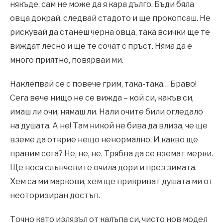
някъде, сам не може да я кара дълго. Бъди бяла
овца докрай, следвай стадото и ще прокопсаш. Не
рискувай да станеш черна овца, така всички ще те
виждат лесно и ще те сочат с пръст. Няма да е
много приятно, повярвай ми.
Наклепвай се с повече грим, така-така… Браво!
Сега вече нищо не се вижда – кой си, какъв си,
имаш ли очи, нямаш ли. Нали очите били огледало
на душата. А не! Там никой не бива да влиза, че ще
вземе да открие нещо ненормално. И какво ще
правим сега? Не, не, не. Трябва да се вземат мерки.
Ще нося слънчевите очила дори и през зимата.
Хем са ми маркови, хем ще прикриват душата ми от
неоторизиран достъп.
Точно като излязъл от калъпа си, чисто нов модел