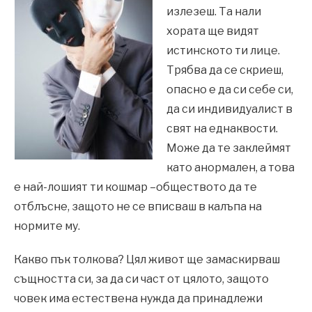
излезеш. Та нали
хората ще видят
истинското ти лице.
Трябва да се скриеш,
опасно е да си себе си,
да си индивидуалист в
свят на еднаквости.
Може да те заклеймят
като анормален, а това
е най-лошият ти кошмар –обществото да те
отблъсне, защото не се вписваш в калъпа на
нормите му.
Какво пък толкова? Цял живот ще замаскирваш
същността си, за да си част от цялото, защото
човек има естествена нужда да принадлежи