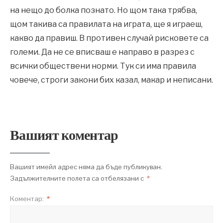
на нещо до болка познато. Но щом така трябва,
щом такива са правилата на играта, ще я играеш,
какво да правиш. В противен случай рисковете са
големи. Да не се вписваш е направо в разрез с
всички обществени норми. Тук си има правила
човече, строги закони бих казал, макар и неписани.
Вашият коментар
Вашият имейл адрес няма да бъде публикуван.
Задължителните полета са отбелязани с
*
Коментар:
*