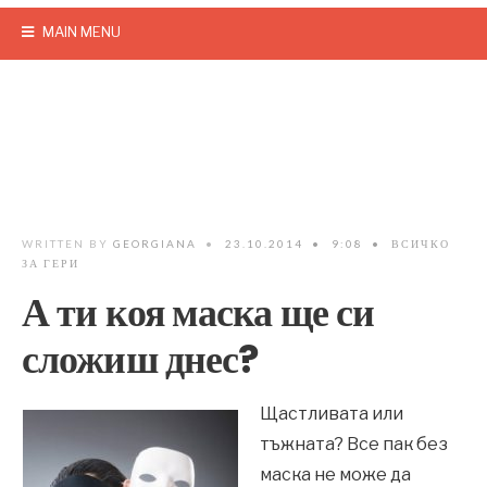
MAIN MENU
WRITTEN BY
GEORGIANA
•
23.10.2014
•
9:08
•
ВСИЧКО
ЗА ГЕРИ
А ти коя маска ще си
сложиш днес?
Щастливата или
тъжната? Все пак без
маска не може да