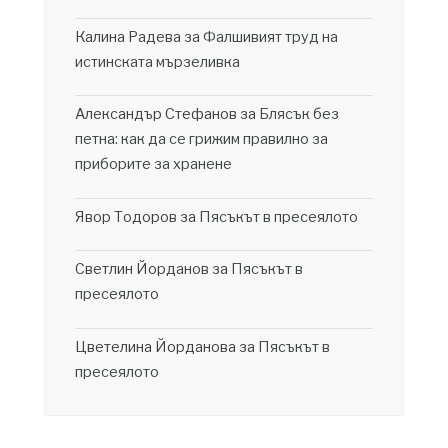
Калина Радева
за
Фалшивият труд на
истинската мързеливка
Александър Стефанов
за
Блясък без
петна: как да се грижим правилно за
приборите за хранене
Явор Тодоров
за
Пясъкът в пресеялото
Светлин Йорданов
за
Пясъкът в
пресеялото
Цветелина Йорданова
за
Пясъкът в
пресеялото