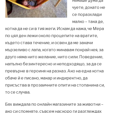
нямаше дума да
чуете, докато не
се поразхлади
малко – така де,
котка да не си в тия жеги. Искам да кажа, че Мера
по цял ден лежи около процепите на вратите,
където става течение, и освен да ме закачи
мързеливо с лапа, когато минавам покрай нея, за
друго няма нито желание, нито сили. Поведение,
напълно безинтересно и неподходящо, за да се
превърне в героиня на разказ. Ако на една котка
обаче й е писано, макар и индиректно, да
присъства в прозаичните опити на стопанина си,
то се случва.
Бях виждала по онлайн магазините за животни –
ако си спомняте, съвсем наскоро ги разглеждах