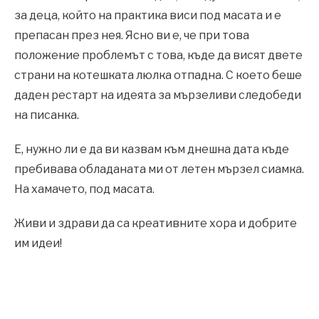
за деца, който на практика виси под масата и е
препасан през нея. Ясно ви е, че при това
положение проблемът с това, къде да висят двете
страни на котешката люлка отпадна. С което беше
даден рестарт на идеята за мързеливи следобеди
на писанка.
Е, нужно ли е да ви казвам към днешна дата къде
пребивава обладаната ми от летен мързел сиамка.
На хамачето, под масата.
Живи и здрави да са креативните хора и добрите
им идеи!