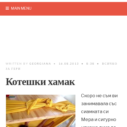
MAIN MENU
WRITTEN BY
GEORGIANA
•
16.08.2013
•
8:38
•
ВСИЧКО
ЗА ГЕРИ
Котешки хамак
Скоро не съм ви
занимавала със
сиамката си
Мера и сигурно