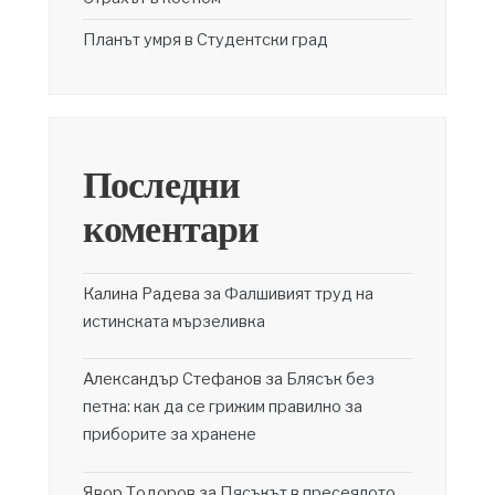
Планът умря в Студентски град
Последни
коментари
Калина Радева
за
Фалшивият труд на
истинската мързеливка
Александър Стефанов
за
Блясък без
петна: как да се грижим правилно за
приборите за хранене
Явор Тодоров
за
Пясъкът в пресеялото