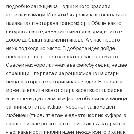
подробно за къщичка – едни много красиви
котешки хамаци. И почти бях решила да осигуря на
палавата си котарана тоя комфорт. Обаче, както
сигурно знаете, хамаците имат два края, които е
добре да бъдат закачени някъде. А у нас просто
няма подходящо място. Е, добрата идея дойде
внезапно – но от не толкова неочаквано място.
Съвсем наскоро лайкнах във фейсбук една, не две
страници – първата е за рециклиране на стари
неща, а втората е за оригинални идеи. В първата
може да видите как от стара касетка от плодове
или зеленчуци става шкафче за обувки или лавица
за книги, от стар куфар – мезонет за домашен
любимец (първият етаж е едната част на куфара, а
капакът играе ролята на втори етаж). А на другата
– всякакви оригинални идеи, между които и хамак,